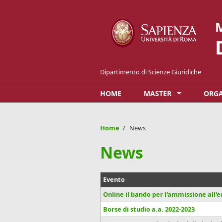
Salta al contenuto principale
M
Dipartimento di Scienze Giuridiche
HOME
MASTER
ORGA
Home
/
News
News
Evento
Online il bando per l'ammissione all'e
Borse di studio a.a. 2022-2023