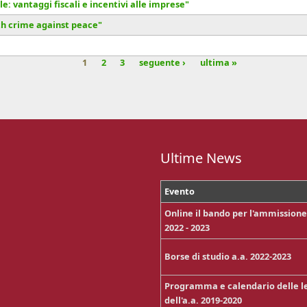
: vantaggi fiscali e incentivi alle imprese"
fth crime against peace"
1
2
3
seguente ›
ultima »
Ultime News
Evento
Online il bando per l'ammissione 
2022 - 2023
Borse di studio a.a. 2022-2023
Programma e calendario delle le
dell'a.a. 2019-2020