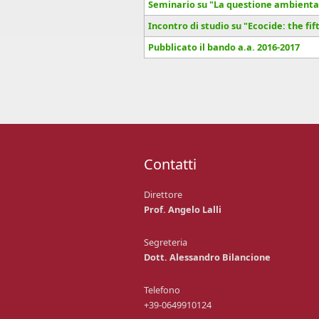
Seminario su "La questione ambientale
Incontro di studio su "Ecocide: the fi
Pubblicato il bando a.a. 2016-2017
Pagine
Contatti
Direttore
Prof. Angelo Lalli
Segreteria
Dott. Alessandro Bilancione
Telefono
+39-0649910124