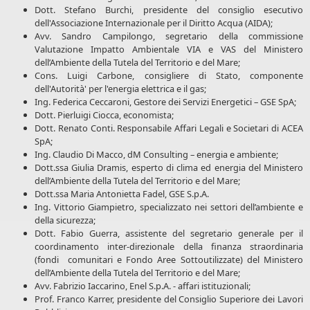
Dott. Stefano Burchi, presidente del consiglio esecutivo
dell'Associazione Internazionale per il Diritto Acqua (AIDA);
Avv. Sandro Campilongo, segretario della commissione
Valutazione Impatto Ambientale VIA e VAS del Ministero
dell’Ambiente della Tutela del Territorio e del Mare;
Cons. Luigi Carbone, consigliere di Stato, componente
dell'Autorità' per l'energia elettrica e il gas;
Ing. Federica Ceccaroni, Gestore dei Servizi Energetici – GSE SpA;
Dott. Pierluigi Ciocca, economista;
Dott. Renato Conti. Responsabile Affari Legali e Societari di ACEA
SpA;
Ing. Claudio Di Macco, dM Consulting – energia e ambiente;
Dott.ssa Giulia Dramis, esperto di clima ed energia del Ministero
dell’Ambiente della Tutela del Territorio e del Mare;
Dott.ssa Maria Antonietta Fadel, GSE S.p.A.
Ing. Vittorio Giampietro, specializzato nei settori dell’ambiente e
della sicurezza;
Dott. Fabio Guerra, assistente del segretario generale per il
coordinamento inter-direzionale della finanza straordinaria
(fondi comunitari e Fondo Aree Sottoutilizzate) del Ministero
dell’Ambiente della Tutela del Territorio e del Mare;
Avv. Fabrizio Iaccarino, Enel S.p.A. - affari istituzionali;
Prof. Franco Karrer, presidente del Consiglio Superiore dei Lavori