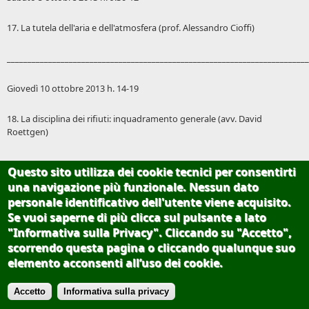
17. La tutela dell'aria e dell'atmosfera (prof. Alessandro Cioffi)
_________________________________________________________________________
Giovedì 10 ottobre 2013 h. 14-19
18. La disciplina dei rifiuti: inquadramento generale (avv. David
Roettgen)
_________________________________________________________________________
Questo sito utilizza dei cookie tecnici per consentirti
una navigazione più funzionale. Nessun dato
Venerdì 11 ottobre 2013 h. 11-13
personale identificativo dell'utente viene acquisito.
Se vuoi saperne di più clicca sul pulsante a lato
19. L’attività del CONAI (dott. Eugenio Bora)
"Informativa sulla Privacy". Cliccando su "Accetto",
scorrendo questa pagina o cliccando qualunque suo
Venerdì 11 ottobre 2013 h. 14-15
elemento acconsenti all’uso dei cookie.
20. Gestione delle acque: inquadramento generale (avv. Anna Romano)
Accetto
Informativa sulla privacy